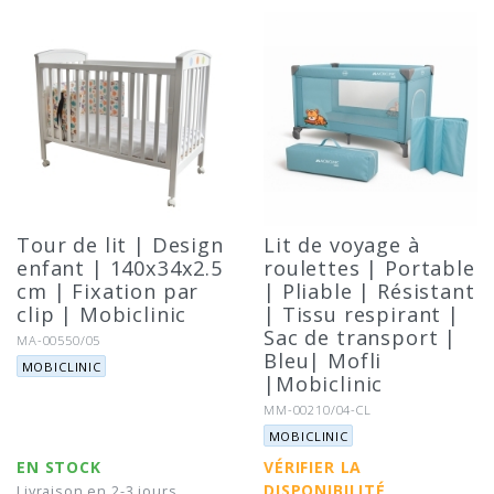
Tour de lit | Design
Lit de voyage à
enfant | 140x34x2.5
roulettes | Portable
cm | Fixation par
| Pliable | Résistant
clip | Mobiclinic
| Tissu respirant |
Sac de transport |
Référence:
MA-00550/05
Bleu| Mofli
Marque:
MOBICLINIC
|Mobiclinic
Référence:
MM-00210/04-CL
Marque:
MOBICLINIC
EN STOCK
VÉRIFIER LA
DISPONIBILITÉ
Livraison en 2-3 jours