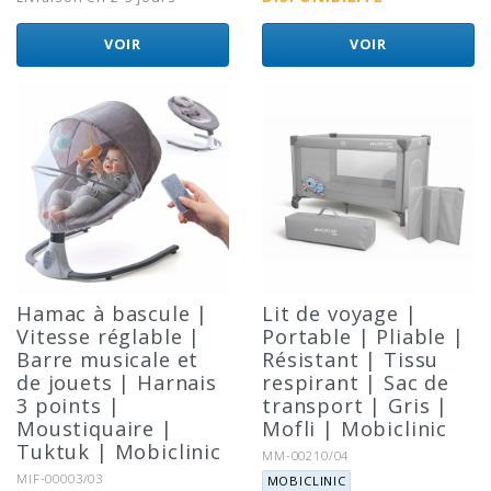
VOIR
VOIR
Hamac à bascule |
Lit de voyage |
Vitesse réglable |
Portable | Pliable |
Barre musicale et
Résistant | Tissu
de jouets | Harnais
respirant | Sac de
3 points |
transport | Gris |
Moustiquaire |
Mofli | Mobiclinic
Tuktuk | Mobiclinic
Référence:
MM-00210/04
Marque:
Référence:
MIF-00003/03
MOBICLINIC