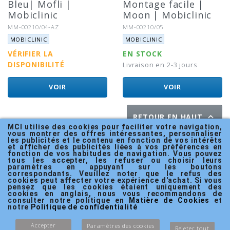
Bleu| Mofli |
Montage facile |
Mobiclinic
Moon | Mobiclinic
Référence:
Référence:
MM-00210/04-AZ
MM-00210/05
Marque:
Marque:
MOBICLINIC
MOBICLINIC
VÉRIFIER LA
EN STOCK
DISPONIBILITÉ
Livraison en 2-3 jours
VOIR
VOIR

RETOUR EN HAUT
MCI utilise des cookies pour faciliter votre navigation, 
vous montrer des offres intéressantes, personnaliser 
les publicités et le contenu en fonction de vos intérêts 
et afficher des publicités liées à vos préférences en 
fonction de vos habitudes de navigation. Vous pouvez 
tous les accepter, les refuser ou choisir leurs 
PRODUITS
paramètres en appuyant sur les boutons 
correspondants. Veuillez noter que le refus des 
cookies peut affecter votre expérience d'achat. Si vous 
NOTRE SOCIÉTÉ
pensez que les cookies étaient uniquement des 
cookies en anglais, nous vous recommandons de 
consulter notre politique en 
Matière de Cookies
 et 
VOTRE COMPTE
notre 
Politique de confidentialité
INFORMATIONS
Accepter
Paramètres des cookies
Rejeter tout