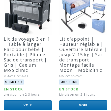
Lit de voyage 3 en 1
Lit d'appoint |
| Table à langer |
Hauteur réglable |
Parc pour bébé |
Ouverture latérale |
Portable | Pliable |
Jusqu'à 15 kg | Sac
Sac de transport |
de transport |
Gris | Caelum |
Montage facile |
Mobiclinic
Moon | Mobiclinic
Référence:
Référence:
MM-00210/14-GR
MM-00210/05-CL
Marque:
Marque:
MOBICLINIC
MOBICLINIC
EN STOCK
EN STOCK
Livraison en 2-3 jours
Livraison en 2-3 jours
VOIR
VOIR