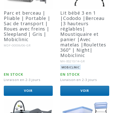
Parc et berceau |
Lit bébé 3 en 1
Pliable | Portable |
|Cododo |Berceau
Sac de transport |
|3 hauteurs
Roues avec freins |
réglables|
Sleepland | Gris |
Moustiquaire et
Mobiclinic
panier |Avec
matelas |Roulettes
Référence:
MDF-00006/06-GR
360º | Night|
Mobiclinic
Référence:
MA-00210/14-GR
Marque:
MOBICLINIC
EN STOCK
EN STOCK
Livraison en 2-3 jours
Livraison en 2-3 jours
VOIR
VOIR