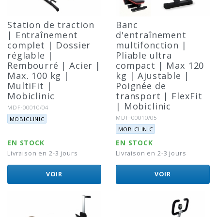
Station de traction
Banc
| Entraînement
d'entraînement
complet | Dossier
multifonction |
réglable |
Pliable ultra
Rembourré | Acier |
compact | Max 120
Max. 100 kg |
kg | Ajustable |
MultiFit |
Poignée de
Mobiclinic
transport | FlexFit
| Mobiclinic
Référence:
MDF-00010/04
Marque:
Référence:
MDF-00010/05
MOBICLINIC
Marque:
MOBICLINIC
EN STOCK
EN STOCK
Livraison en 2-3 jours
Livraison en 2-3 jours
VOIR
VOIR