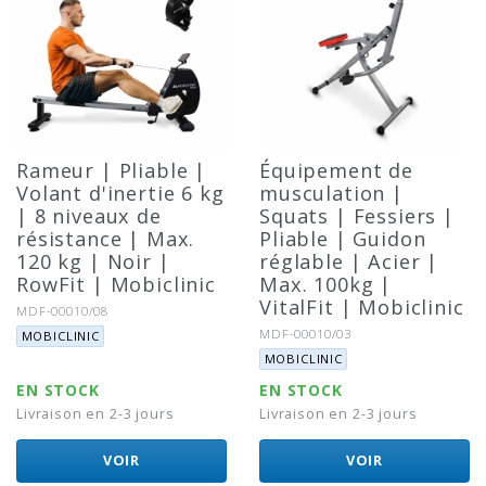
Rameur | Pliable |
Équipement de
Volant d'inertie 6 kg
musculation |
| 8 niveaux de
Squats | Fessiers |
résistance | Max.
Pliable | Guidon
120 kg | Noir |
réglable | Acier |
RowFit | Mobiclinic
Max. 100kg |
VitalFit | Mobiclinic
Référence:
MDF-00010/08
Marque:
Référence:
MDF-00010/03
MOBICLINIC
Marque:
MOBICLINIC
EN STOCK
EN STOCK
Livraison en 2-3 jours
Livraison en 2-3 jours
VOIR
VOIR