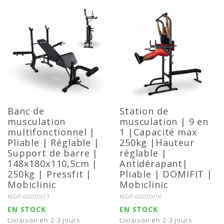
Banc de
Station de
musculation
musculation | 9 en
multifonctionnel |
1 |Capacité max
Pliable | Réglable |
250kg |Hauteur
Support de barre |
réglable |
148x180x110,5cm |
Antidérapant|
250kg | Pressfit |
Pliable | DOMIFIT |
Mobiclinic
Mobiclinic
Référence:
Référence:
MDF-00010/11
MDF-00010/10
EN STOCK
EN STOCK
Livraison en 2-3 jours
Livraison en 2-3 jours