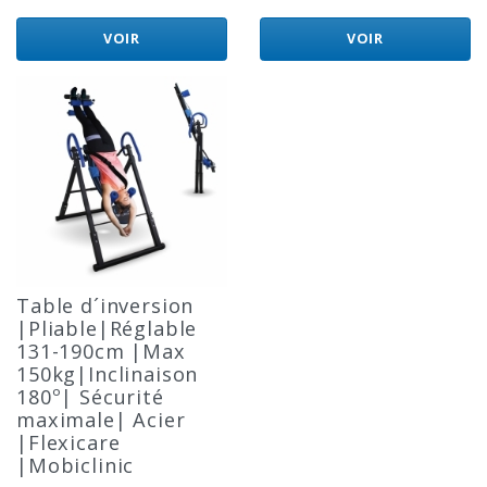
VOIR
VOIR
Table d´inversion
|Pliable|Réglable
131-190cm |Max
150kg|Inclinaison
180º| Sécurité
maximale| Acier
|Flexicare
|Mobiclinic