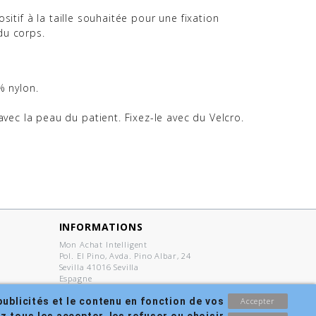
sitif à la taille souhaitée pour une fixation
du corps.
% nylon.
vec la peau du patient. Fixez-le avec du Velcro.
INFORMATIONS
Mon Achat Intelligent
Pol. El Pino, Avda. Pino Albar, 24
Sevilla 41016 Sevilla
Espagne
Écrivez-nous :
info@monachatintelligent.fr
ublicités et le contenu en fonction de vos 
Accepter
 tous les accepter, les refuser ou choisir 