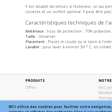
Il est doublé de velours à l'extérieur, ce qui per
correcte et un confort optimal. Il peut être pla
Caractéristiques techniques de l'a
Matériaux :
tissu de protection : 70% polyester
Taille :
Universel.
Placement :
Placez le coude ou le talon à l'inté
Lavable :
pour laver à environ 30 ° C, en collan
PRODUITS
NOTRE
Offres
Avis ju
Modali
Politiq
Politiq
MCI utilise des cookies pour faciliter votre navigation
Condit
intérêts et afficher des publicités liées à vos préfére