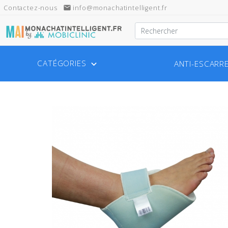
Contactez-nous
email
info@monachatintelligent.fr
CATÉGORIES
ANTI-ESCARR
