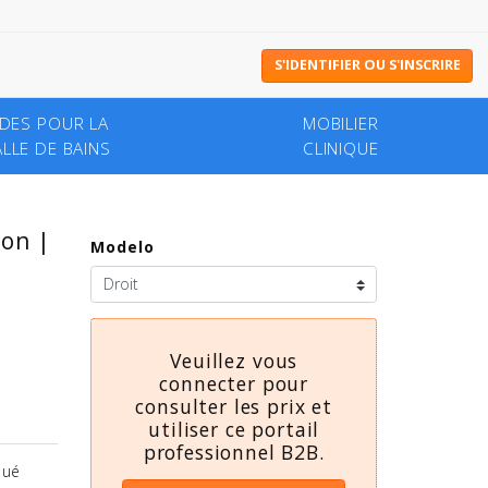
S'IDENTIFIER OU S'INSCRIRE
IDES POUR LA
MOBILIER
LLE DE BAINS
CLINIQUE
lon |
Modelo
Veuillez vous
connecter pour
consulter les prix et
utiliser ce portail
professionnel B2B.
qué