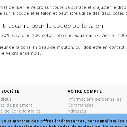
met de fixer le Velcro sur toute sa surface et d'ajuster le dispo
cé sur le coude et le talon et peut être utilisé des deux côtés 
nti escarre pour le coude ou le talon:
, 20% acrylique, 10% coton, blanc et aquamarine. Velcro : 100
rieur de la zone en peau de mouton, qui doit être en contact a
t le Velcro ensemble.
 SOCIÉTÉ
VOTRE COMPTE
ridique
Informations personnelles
tés de paiement
Commandes
ue de Condifentialité
Adresses
ue en matière de Cookies
Bons de réduction
, vous montrer des offres intéressantes, personnaliser les p
ions Générales
Mes listes de produits
nces en fonction de vos habitudes de navigation. Vous pouvez